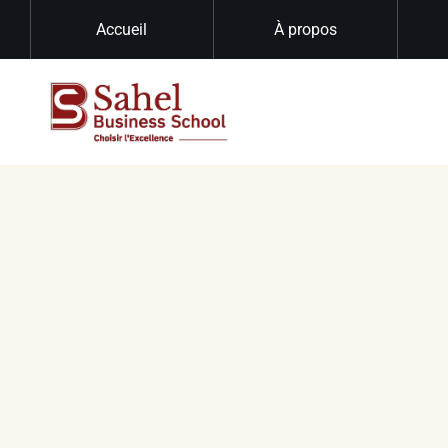
Accueil
À propos
M
i
s
e
à
j
o
u
r
d
e
s
c
o
n
t
a
c
t
s
é
t
u
d
i
a