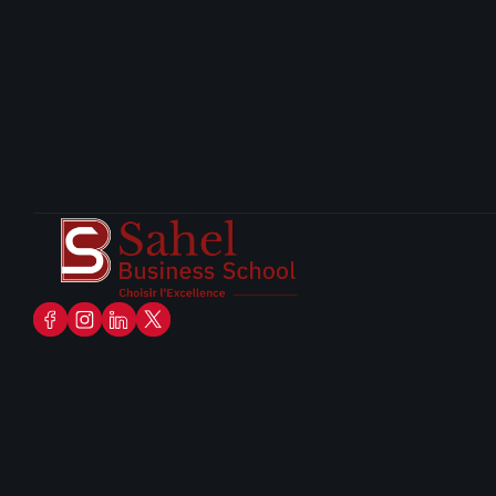
CHOISIR
L'EXCELLENC
Accuei
À prop
Événe
Progr
À propos
Admission