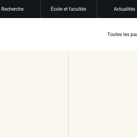
Recherche
École et facultés
Actualités
Toutes les pa
n
t
s
—