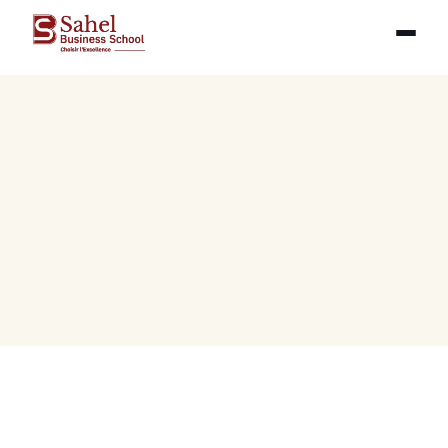
Séminaire Red Carpet — 
Excellence & Leadership 
SBS
14 février 2025
18h00 — Vendredi